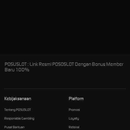
POSUSLOT : Link Resmi POSOSLOT Dengan Bonus Member
Baru 100%
Kebijaksanaan
Platform
Tentang POSUSLOT
Promosi
Responsible Gambling
Loyalty
Pusat Bantuan
Referral